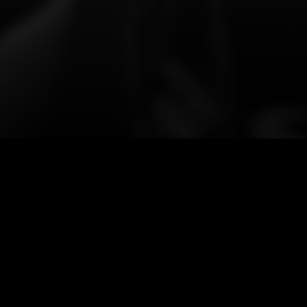
Financial
Officers
besitzen
heutzutage
nicht
nur
für
Finanzen
und
die
Entwicklung
des
Finanzma
persönliche
Kompetenz
der
Beratungsfähigkeit
exzellent
umsetzen
zu
können,
unterstützen
sie
und
den
Vorstand
bei
der
Planung
der
Ressour