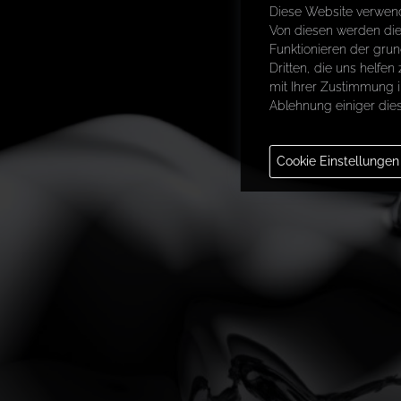
Diese Website verwend
Von diesen werden die 
Funktionieren der gru
Dritten, die uns helfe
mit Ihrer Zustimmung i
Ablehnung einiger dies
Notwendig
Cookie Einstellungen
Funktional
Leistung
Analytics
Werbung
Other Cookies