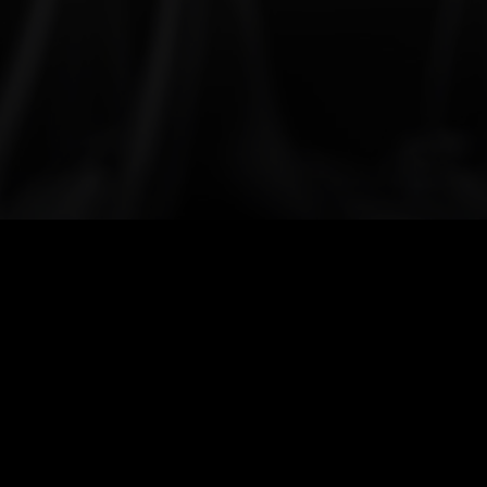
Partners
sind
spezialisiert
auf
die
Besetzung
von
eren
direkten
Schnittstellen
auf
der
zweiten
und
rpunkten
Group-
/
Corporate
Controlling,
e,
Konzernrechnungswesen
/
Accounting,
ons,
Internal
Audit
/
SOX.