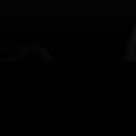
ein
außerordentliches
Gespür
Die
Berater:innen
von
Bludau
rktes,
sondern
auch
die
Chief
Financial
Officers
und
d
.
Um
die
große
Verantwortung
dritten
Ebene
mit
den
Schwe
sowohl
die
Geschäftsführung
Treasury
/
Corporate
Financ
cen,
als
auch
die
einzelnen
Steuern
/
Tax,
Investor
Relati